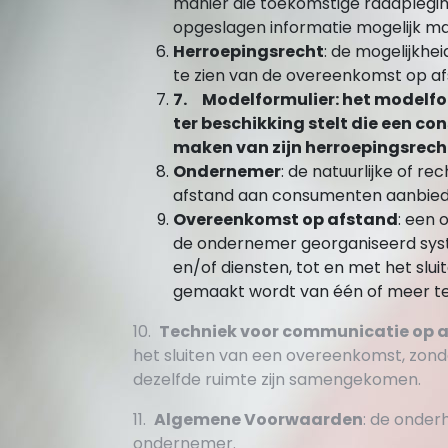
manier die toekomstige raadplegin
opgeslagen informatie mogelijk ma
Herroepingsrecht
: de mogelijkhe
te zien van de overeenkomst op af
7. Modelformulier: het modelfo
ter beschikking stelt die een co
maken van zijn herroepingsrech
Ondernemer
: de natuurlijke of r
afstand aan consumenten aanbied
Overeenkomst op afstand
: een 
de ondernemer georganiseerd sys
en/of diensten, tot en met het slu
gemaakt wordt van één of meer te
10.
Techniek voor communicatie op 
het sluiten van een overeenkomst, zond
dezelfde ruimte zijn samengekomen.
11.
Algemene Voorwaarden
: de onde
ondernemer.