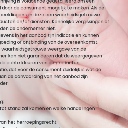
rijving is voldoende gedetailleerd om een
 door de consument mogelijk te maken. Als de
eeldingen zijn deze een waarheidsgetrouwe
ten en/of diensten. Kennelijke vergissingen of
inden de ondernemer niet.
gevens in het aanbod zijn indicatie en kunnen
rgoeding of ontbinding van de overeenkomst.
een waarheidsgetrouwe weergave van de
er kan niet garanderen dat de weergegeven
e echte kleuren van de producten.
ie, dat voor de consument duidelijk is wat de
e aan de aanvaarding van het aanbod zijn
der:
g;
tot stand zal komen en welke handelingen
 van het herroepingsrecht;