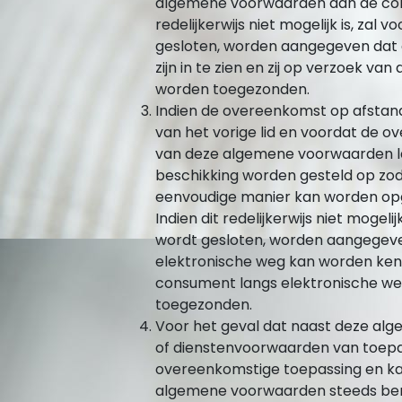
algemene voorwaarden aan de cons
redelijkerwijs niet mogelijk is, za
gesloten, worden aangegeven dat
zijn in te zien en zij op verzoek v
worden toegezonden.
Indien de overeenkomst op afstand 
van het vorige lid en voordat de o
van deze algemene voorwaarden l
beschikking worden gesteld op zo
eenvoudige manier kan worden op
Indien dit redelijkerwijs niet mogel
wordt gesloten, worden aangegev
elektronische weg kan worden ken
consument langs elektronische weg
toegezonden.
Voor het geval dat naast deze al
of dienstenvoorwaarden van toepass
overeenkomstige toepassing en kan
algemene voorwaarden steeds bero