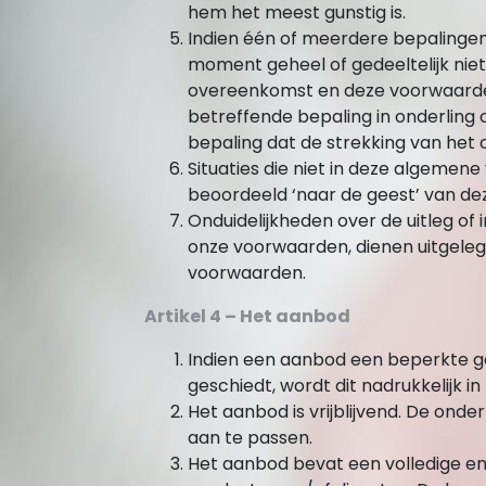
hem het meest gunstig is.
Indien één of meerdere bepalinge
moment geheel of gedeeltelijk nietig
overeenkomst en deze voorwaarden 
betreffende bepaling in onderling
bepaling dat de strekking van het 
Situaties die niet in deze algemen
beoordeeld ‘naar de geest’ van d
Onduidelijkheden over de uitleg o
onze voorwaarden, dienen uitgele
voorwaarden.
Artikel 4 – Het aanbod
Indien een aanbod een beperkte g
geschiedt, wordt dit nadrukkelijk i
Het aanbod is vrijblijvend. De ond
aan te passen.
Het aanbod bevat een volledige e