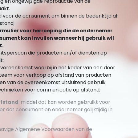
g en ongewijzigde reproductie van de
akt.
id voor de consument om binnen de bedenktijd af
stand;
rmulier voor herroeping die de ondernemer
nsument kan invullen wanneer hij gebruik wil
t.
echtspersoon die producten en/of diensten op
t;
overeenkomst waarbij in het kader van een door
teem voor verkoop op afstand van producten
iten van de overeenkomst uitsluitend gebruik
chnieken voor communicatie op afstand;
afstand
: middel dat kan worden gebruikt voor
er dat consument en ondernemer gelijktijdig in
rhavige Algemene Voorwaarden van de