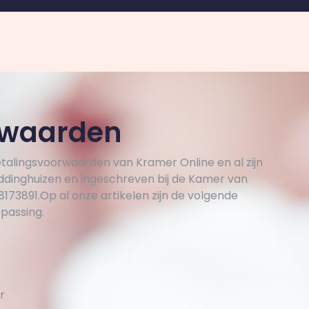
rwaarden
alingsvoorwaarden van Kramer Online en al zijn
iddinghuizen en ingeschreven bij de Kamer van
3891.Op al onze artikelen zijn de volgende
epassing.
r