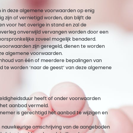
n in deze algemene voorwaarden op enig
 zijn of vernietigd worden, dan blijft de
voor het overige in stand en zal de
 overleg onverwijld vervangen worden door een
oorspronkelijke zoveel mogelijk benaderd.
e voorwaarden zijn geregeld, dienen te worden
eze algemene voorwaarden.
f inhoud van één of meerdere bepalingen van
gd te worden ‘naar de geest’ van deze algemene
eldigheidsduur heeft of onder voorwaarden
n het aanbod vermeld.
ernemer is gerechtigd het aanbod te wijzigen en
n nauwkeurige omschrijving van de aangeboden