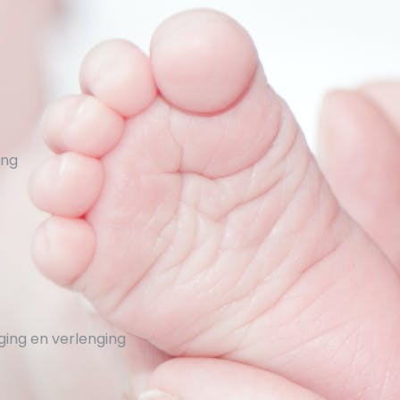
ing
gging en verlenging