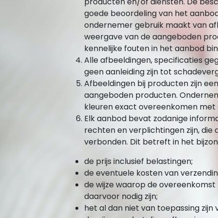
producten en/of diensten. De besch
goede beoordeling van het aanbod
ondernemer gebruik maakt van afb
weergave van de aangeboden produc
kennelijke fouten in het aanbod b
Alle afbeeldingen, specificaties ge
geen aanleiding zijn tot schadeve
Afbeeldingen bij producten zijn 
aangeboden producten. Ondernem
kleuren exact overeenkomen met d
Elk aanbod bevat zodanige informat
rechten en verplichtingen zijn, di
verbonden. Dit betreft in het bijzon
de prijs inclusief belastingen;
de eventuele kosten van verzendin
de wijze waarop de overeenkomst 
daarvoor nodig zijn;
het al dan niet van toepassing zijn