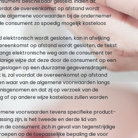
ument beschikbaar gesteld. Indien dit
l voordat de overeenkomst op afstand wordt
 de algemene voorwaarden bij de ondernemer
an de consument zo spoedig mogelijk kosteloos
elektronisch wordt gesloten, kan in afwijking
vereenkomst op afstand wordt gesloten, de tekst
angs elektronische weg aan de consument ter
danige wijze dat deze door de consument op een
geslagen op een duurzame gegevensdrager.
ijk is, zal voordat de overeenkomst op afstand
en waar van de algemene voorwaarden langs
nisgenomen en dat zij op verzoek van de
 of op andere wijze kosteloos zullen worden
gemene voorwaarden tevens specifieke product-
ing zijn, is het tweede en derde lid van
 de consument zich in geval van tegenstrijdige
epen op de toepasselijke bepaling die voor