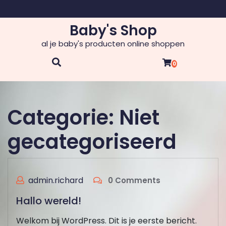
Skip
to
Baby's Shop
content
al je baby's producten online shoppen
0
Categorie:
Niet
gecategoriseerd
admin.richard
0 Comments
Hallo wereld!
Welkom bij WordPress. Dit is je eerste bericht.