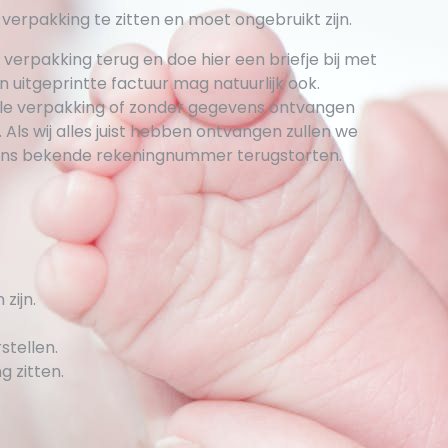
e verpakking te zitten en moet ongebruikt zijn.
e verpakking terug en doe hier een briefje bij met
itgeprintte factuur mag natuurlijk ook.
ginele verpakking of zonder gegevens ontvangen
 Als wij alles juist hebben ontvangen zullen we
 ons bekende rekeningnummer terugstorten.
zijn.
stellen.
 zitten.